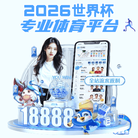
爱游戏体育博客网
导航
当前位置：与“咖啡”相关的标签
咖啡馆倒闭潮真的来了？详解倒闭原因
2019-11-20 |
分类：职场江湖
| 浏览:25
作者：大望路边摊 上周末的时候，某位知名
自媒体人在群里吐槽，由于定位较为高端的
咖啡馆咖啡库老板跑路，她迎
共
1
页
1
条
Copyright © 2002-2026 爱游戏体育新闻博客 版权所有 非商用版本 网
站备案号：
粤ICP备65487939号